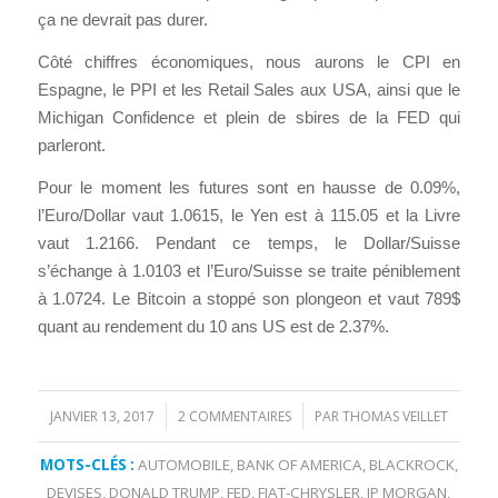
ça ne devrait pas durer.
Côté chiffres économiques, nous aurons le CPI en
Espagne, le PPI et les Retail Sales aux USA, ainsi que le
Michigan Confidence et plein de sbires de la FED qui
parleront.
Pour le moment les futures sont en hausse de 0.09%,
l’Euro/Dollar vaut 1.0615, le Yen est à 115.05 et la Livre
vaut 1.2166. Pendant ce temps, le Dollar/Suisse
s’échange à 1.0103 et l’Euro/Suisse se traite péniblement
à 1.0724. Le Bitcoin a stoppé son plongeon et vaut 789$
quant au rendement du 10 ans US est de 2.37%.
JANVIER 13, 2017
2 COMMENTAIRES
PAR
THOMAS VEILLET
/
/
MOTS-CLÉS :
AUTOMOBILE
,
BANK OF AMERICA
,
BLACKROCK
,
DEVISES
,
DONALD TRUMP
,
FED
,
FIAT-CHRYSLER
,
JP MORGAN
,