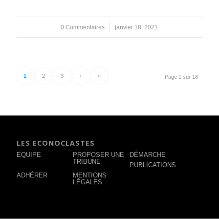
0 Commentaires
/
janvier 18, 2021
1
2
3
›
»
Page 1 sur 18
LES ECONOCLASTES
EQUIPE
PROPOSER UNE
DÉMARCHE
TRIBUNE
PUBLICATIONS
ADHÉRER
MENTIONS
LÉGALES