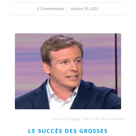
0 Commentaires
/
octobre 20, 2021
A la Une
,
Energie
,
Vidéos des éconoclastes
LE SUCCÈS DES GROSSES