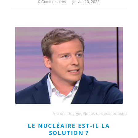
0 Commentaires
/
janvier 13, 2022
A la Une
,
Energie
,
Vidéos des éconoclastes
LE NUCLÉAIRE EST-IL LA
SOLUTION ?