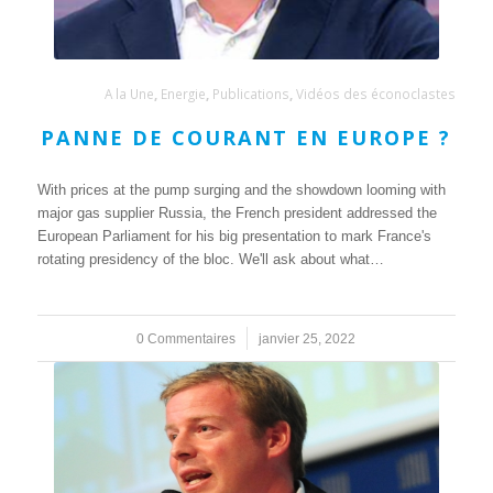
A la Une
,
Energie
,
Publications
,
Vidéos des éconoclastes
PANNE DE COURANT EN EUROPE ?
With prices at the pump surging and the showdown looming with
major gas supplier Russia, the French president addressed the
European Parliament for his big presentation to mark France's
rotating presidency of the bloc. We'll ask about what…
0 Commentaires
/
janvier 25, 2022