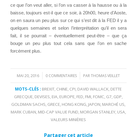
ce que l’on veut aller, si l’on va casser à la hausse ou à la
baisse, toujours est-il que ce soir, à 20h00, heure d’Aoste,
on en saura un peu plus sur ce qui s’est dit à la FED il y a
quelques semaines et selon l’interprétation qu’il en sera
fait, il se pourrait – éventuellement peut-être – que ça
bouge un peu plus tout cela sans que l’on en sache
forcément plus.
MAI 20, 2016
0 COMMENTAIRES
PAR
THOMAS VEILLET
/
/
MOTS-CLÉS :
BREXIT
,
CHINE
,
CPI
,
DAVID WALLACK
,
DETTE
GRECQUE
,
DEVISES
,
EIA
,
EUROPE
,
FED
,
FMI
,
FOMC
,
G7
,
GDP
,
GOLDMAN SACHS
,
GRECE
,
HONG KONG
,
JAPON
,
MARCHÉ US
,
MARK CUBAN
,
MID-CAP VALUE FUND
,
MORGAN STANLEY
,
USA
,
VALEURS MINIÈRES
Partager cet article