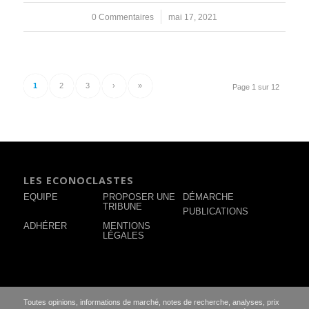
0 Commentaires
/
mai 17, 2021
1
2
3
›
»
Page 1 sur 12
LES ECONOCLASTES
EQUIPE
PROPOSER UNE
DÉMARCHE
TRIBUNE
PUBLICATIONS
ADHÉRER
MENTIONS
LÉGALES
Toutes opinions, informations de marché, notes de recherche, analyses, prix