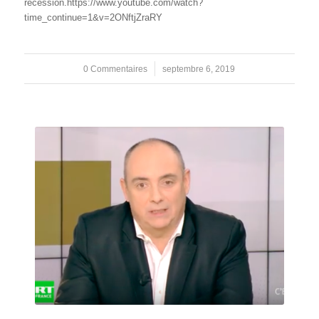
récession.https://www.youtube.com/watch?
time_continue=1&v=2ONftjZraRY
0 Commentaires
/
septembre 6, 2019