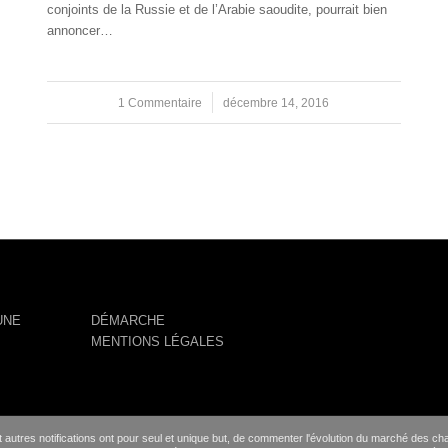
conjoints de la Russie et de l’Arabie saoudite, pourrait bien
annoncer…
1 Commentaire
/
décembre 14, 2016
UNE
DÉMARCHE
MENTIONS LÉGALES
 autres notifications ont pour seul et unique but, de commenter l'évolution du marché des c