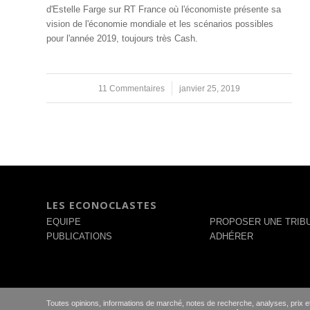
d'Estelle Farge sur RT France où l'économiste présente sa
vision de l'économie mondiale et les scénarios possibles
pour l'année 2019, toujours très Cash.
11 Commentaires
/
janvier 25, 2019
LES ECONOCLASTES
EQUIPE
PROPOSER UNE TRIB
PUBLICATIONS
ADHÉRER
Toutes opinions, informations de marché, notes de recherche, analyses, prix et