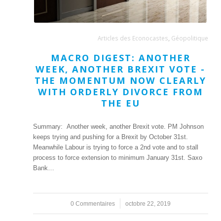
Articles des Econocastes
,
Géopolitique
MACRO DIGEST: ANOTHER
WEEK, ANOTHER BREXIT VOTE -
THE MOMENTUM NOW CLEARLY
WITH ORDERLY DIVORCE FROM
THE EU
Summary: Another week, another Brexit vote. PM Johnson
keeps trying and pushing for a Brexit by October 31st.
Meanwhile Labour is trying to force a 2nd vote and to stall
process to force extension to minimum January 31st. Saxo
Bank…
0 Commentaires
/
octobre 22, 2019