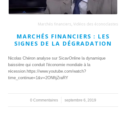
Marchés financiers
,
Vidéos des éconoclastes
MARCHÉS FINANCIERS : LES
SIGNES DE LA DÉGRADATION
Nicolas Chéron analyse sur SicavOnline la dynamique
baissière qui conduit l'économie mondiale à la
récession.https://www.youtube.com/watch?
time_continue=1&v=2ONftjZraRY
0 Commentaires
/
septembre 6, 2019