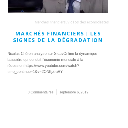
Marchés financiers
,
Vidéos des éconoclastes
MARCHÉS FINANCIERS : LES
SIGNES DE LA DÉGRADATION
Nicolas Chéron analyse sur SicavOnline la dynamique
baissière qui conduit l'économie mondiale à la
récession.https://www.youtube.com/watch?
time_continue=1&v=2ONftjZraRY
0 Commentaires
/
septembre 6, 2019