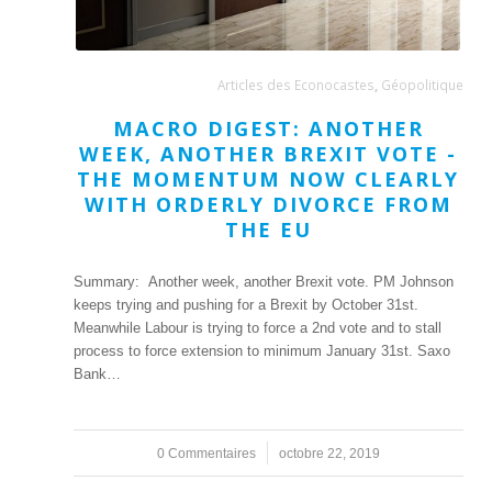
Articles des Econocastes
,
Géopolitique
MACRO DIGEST: ANOTHER
WEEK, ANOTHER BREXIT VOTE -
THE MOMENTUM NOW CLEARLY
WITH ORDERLY DIVORCE FROM
THE EU
Summary: Another week, another Brexit vote. PM Johnson
keeps trying and pushing for a Brexit by October 31st.
Meanwhile Labour is trying to force a 2nd vote and to stall
process to force extension to minimum January 31st. Saxo
Bank…
0 Commentaires
/
octobre 22, 2019