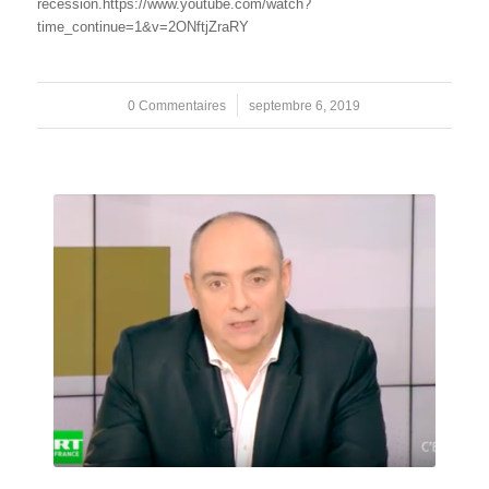
récession.https://www.youtube.com/watch?
time_continue=1&v=2ONftjZraRY
0 Commentaires
/
septembre 6, 2019