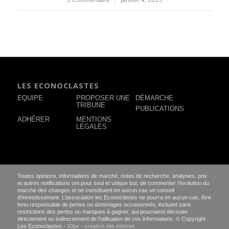
LES ECONOCLASTES
EQUIPE
PROPOSER UNE
DÉMARCHE
TRIBUNE
PUBLICATIONS
ADHÉRER
MENTIONS
LÉGALES
Toutes opinions, informations de marché, notes de recherche, analyses, prix
et autres notifications ont pour seul et unique but, de commenter l'évolution du
marché des changes et ne constituent en aucun cas un conseil
d'investissement. L’association les Econoclastes ne pourra en aucun cas, être
tenu responsable de pertes ou dommages occasionnés, incluant sans
restrictions des pertes ou manques à gagner, qui pourraient découler
directement ou indirectement de l'utilisation de ces informations. © Copyright -
Les Econoclastes -
10px - creation site internet