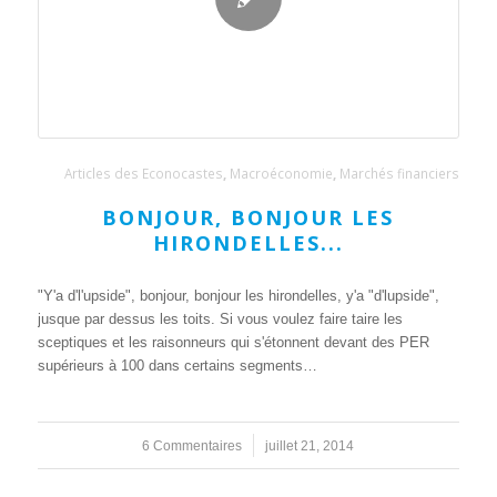
Articles des Econocastes
,
Macroéconomie
,
Marchés financiers
BONJOUR, BONJOUR LES
HIRONDELLES...
"Y'a d'l'upside", bonjour, bonjour les hirondelles, y'a "d'lupside",
jusque par dessus les toits. Si vous voulez faire taire les
sceptiques et les raisonneurs qui s'étonnent devant des PER
supérieurs à 100 dans certains segments…
6 Commentaires
/
juillet 21, 2014