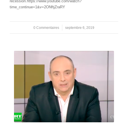
récession.https://www.youtube.com/watch?
time_continue=1&v=2ONftjZraRY
0 Commentaires
/
septembre 6, 2019