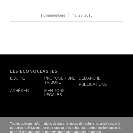
1 Commentaire
/
mai 29, 2015
LES ECONOCLASTES
EQUIPE
PROPOSER UNE
DÉMARCHE
TRIBUNE
PUBLICATIONS
ADHÉRER
MENTIONS
LÉGALES
Toutes opinions, informations de marché, notes de recherche, analyses, prix
et autres notifications ont pour seul et unique but, de commenter l'évolution du
marché des changes et ne constituent en aucun cas un conseil