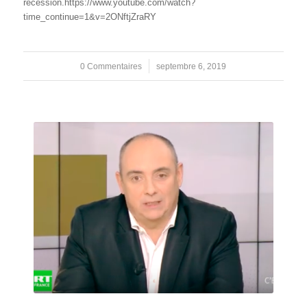
récession.https://www.youtube.com/watch?
time_continue=1&v=2ONftjZraRY
0 Commentaires
/
septembre 6, 2019