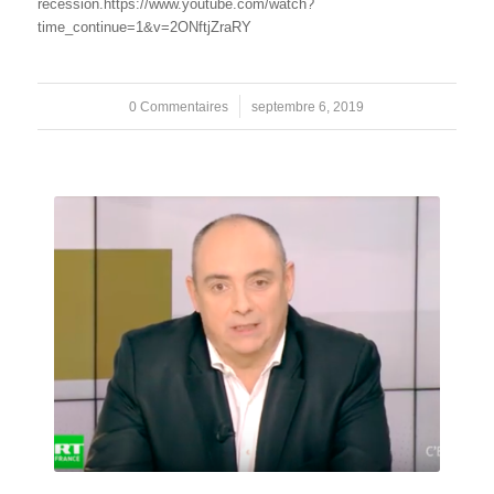
récession.https://www.youtube.com/watch?
time_continue=1&v=2ONftjZraRY
0 Commentaires
/
septembre 6, 2019