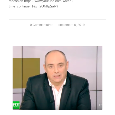
récession.https://www.youtube.com/watch?
time_continue=1&v=2ONftjZraRY
0 Commentaires
/
septembre 6, 2019