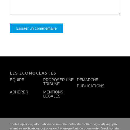
LES ECONOCLASTES
EQUIPE
PROPOSER UNE
DÉMARCHE
TRIBUNE
PUBLICATIONS
ADHÉRER
MENTIONS
LÉGALES
Toutes opinions, informations de marché, notes de recherche, analyses, prix
et autres notifications ont pour seul et unique but, de commenter l'évolution du