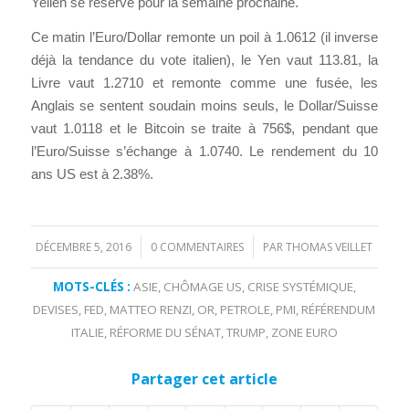
Yellen se réserve pour la semaine prochaine.
Ce matin l’Euro/Dollar remonte un poil à 1.0612 (il inverse
déjà la tendance du vote italien), le Yen vaut 113.81, la
Livre vaut 1.2710 et remonte comme une fusée, les
Anglais se sentent soudain moins seuls, le Dollar/Suisse
vaut 1.0118 et le Bitcoin se traite à 756$, pendant que
l’Euro/Suisse s’échange à 1.0740. Le rendement du 10
ans US est à 2.38%.
DÉCEMBRE 5, 2016
0 COMMENTAIRES
PAR
THOMAS VEILLET
/
/
MOTS-CLÉS :
ASIE
,
CHÔMAGE US
,
CRISE SYSTÉMIQUE
,
DEVISES
,
FED
,
MATTEO RENZI
,
OR
,
PETROLE
,
PMI
,
RÉFÉRENDUM
ITALIE
,
RÉFORME DU SÉNAT
,
TRUMP
,
ZONE EURO
Partager cet article