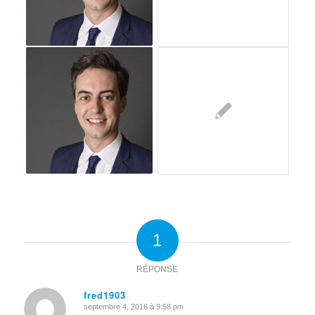
1
RÉPONSE
fred1903
septembre 4, 2016 à 9:58 pm
dit