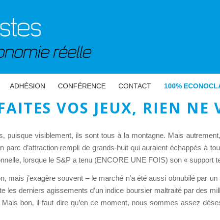
ADHÉSION
CONFÉRENCE
CONTACT
100% ECONOCL
FAITES VOS JEUX, RIEN NE 
puisque visiblement, ils sont tous à la montagne. Mais autrement,
 parc d’attraction rempli de grands-huit qui auraient échappés à tou
onnelle, lorsque le S&P a tenu (ENCORE UNE FOIS) son « support t
, mais j’exagère souvent – le marché n’a été aussi obnubilé par un su
te les derniers agissements d’un indice boursier maltraité par des mil
». Mais bon, il faut dire qu’en ce moment, nous sommes assez déses