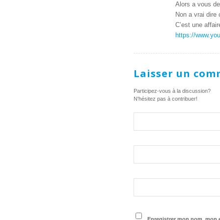
Alors a vous d
Non a vrai dire
C’est une affai
https://www.y
Laisser un com
Participez-vous à la discussion?
N'hésitez pas à contribuer!
Enregistrer mon nom, mon e