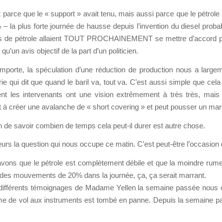
arce que le « support » avait tenu, mais aussi parce que le pétrole a
la plus forte journée de hausse depuis l’invention du diesel probable
rs de pétrole allaient TOUT PROCHAINEMENT se mettre d’accord pour
’un avis objectif de la part d’un politicien.
importe, la spéculation d’une réduction de production nous a largem
orie qui dit que quand le baril va, tout va. C’est aussi simple que ce
nt les intervenants ont une vision extrêmement à très très, mais 
à créer une avalanche de « short covering » et peut pousser un march
n de savoir combien de temps cela peut-il durer est autre chose.
leurs la question qui nous occupe ce matin. C’est peut-être l’occasion 
vons que le pétrole est complètement débile et que la moindre rumeu
ire des mouvements de 20% dans la journée, ça, ça serait marrant.
ifférents témoignages de Madame Yellen la semaine passée nous on
ème de vol aux instruments est tombé en panne. Depuis la semaine pas