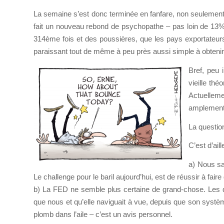
La semaine s’est donc terminée en fanfare, non seulement p
fait un nouveau rebond de psychopathe – pas loin de 13% – 
314ème fois et des poussières, que les pays exportateu
paraissant tout de même à peu près aussi simple à obtenir qu
Bref, peu 
vieille thé
Actuelleme
amplement 
La questio
C’est d’ail
a) Nous sa
Le challenge pour le baril aujourd’hui, est de réussir à fa
b) La FED ne semble plus certaine de grand-chose. Les d
que nous et qu’elle naviguait à vue, depuis que son syst
plomb dans l’aile – c’est un avis personnel.