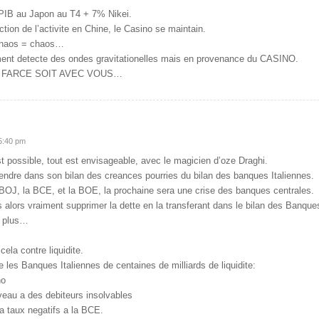
 PIB au Japon au T4 + 7% Nikei.
tion de l’activite en Chine, le Casino se maintain.
haos = chaos…
ment detecte des ondes gravitationelles mais en provenance du CASINO.
A FARCE SOIT AVEC VOUS…
 5:40 pm
st possible, tout est envisageable, avec le magicien d’oze Draghi.
ndre dans son bilan des creances pourries du bilan des banques Italiennes.
a BOJ, la BCE, et la BOE, la prochaine sera une crise des banques centrales.
 alors vraiment supprimer la dette en la transferant dans le bilan des Banque
te plus…
 cela contre liquidite.
e les Banques Italiennes de centaines de milliards de liquidite:
no
veau a des debiteurs insolvables
 a taux negatifs a la BCE.