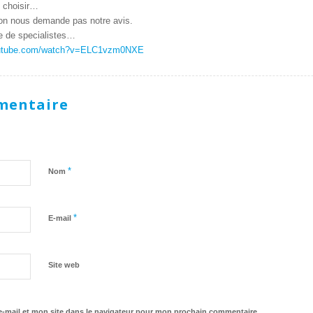
e choisir…
 on nous demande pas notre avis.
re de specialistes…
outube.com/watch?v=ELC1vzm0NXE
mentaire
*
Nom
*
E-mail
Site web
-mail et mon site dans le navigateur pour mon prochain commentaire.