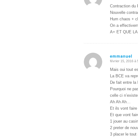
:
Contraction du
Nouvelle contrac
Hum chaos + c
On a effective
A+ ET QUE L
emmanuel
février 15, 2016 à
dit
:
Mais oui tout e
La BCE va repre
De fait entre l
Pourquoi ne pas
celle ci n’exis
Ah Ah Ah…
Et ils vont faire
Et que vont fair
1 jouer au casi
2 preter de nou
3 placer le tout