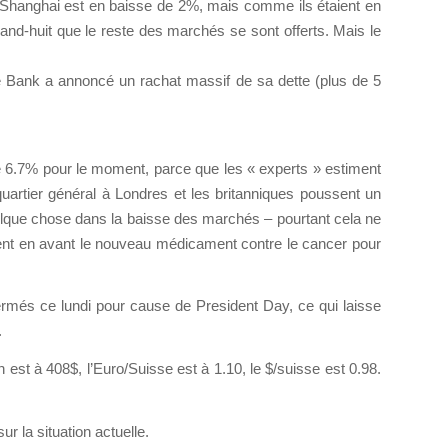
 Shanghai est en baisse de 2%, mais comme ils étaient en
nd-huit que le reste des marchés se sont offerts. Mais le
e Bank a annoncé un rachat massif de sa dette (plus de 5
de 6.7% pour le moment, parce que les « experts » estiment
uartier général à Londres et les britanniques poussent un
lque chose dans la baisse des marchés – pourtant cela ne
ement en avant le nouveau médicament contre le cancer pour
fermés ce lundi pour cause de President Day, ce qui laisse
.
in est à 408$, l’Euro/Suisse est à 1.10, le $/suisse est 0.98.
r la situation actuelle.