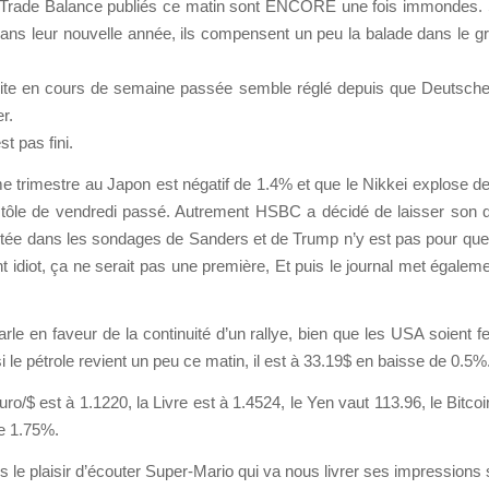
s du Trade Balance publiés ce matin sont ENCORE une fois immondes.
ns leur nouvelle année, ils compensent un peu la balade dans le gra
illite en cours de semaine passée semble réglé depuis que Deutsch
r.
t pas fini.
ème trimestre au Japon est négatif de 1.4% et que le Nikkei explose 
a tôle de vendredi passé. Autrement HSBC a décidé de laisser son q
tée dans les sondages de Sanders et de Trump n’y est pas pour que
t idiot, ça ne serait pas une première, Et puis le journal met égal
rle en faveur de la continuité d’un rallye, bien que les USA soient 
 le pétrole revient un peu ce matin, il est à 33.19$ en baisse de 0.5%
uro/$ est à 1.1220, la Livre est à 1.4524, le Yen vaut 113.96, le Bitco
de 1.75%.
e plaisir d’écouter Super-Mario qui va nous livrer ses impressions su