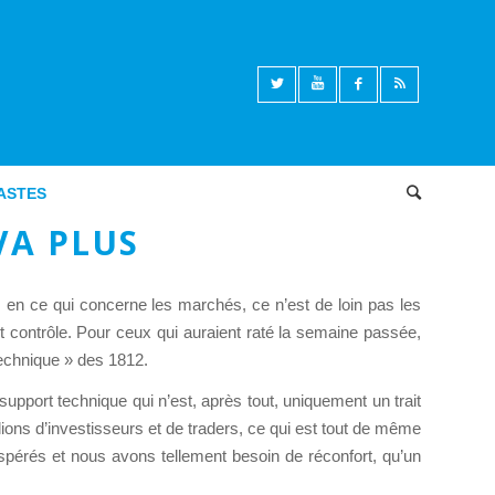
ASTES
Articles des Econocastes
,
Marchés financiers
VA PLUS
 en ce qui concerne les marchés, ce n’est de loin pas les
t contrôle. Pour ceux qui auraient raté la semaine passée,
echnique » des 1812.
pport technique qui n’est, après tout, uniquement un trait
lions d’investisseurs et de traders, ce qui est tout de même
pérés et nous avons tellement besoin de réconfort, qu’un