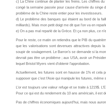
c) La Chine continue de planter les freins. Les chiffre
congé la semaine passée pour cause d’arrivée du singe da
problème de la Chine reste entier pour les investisseurs.
d) Le problème des banques qui étaient au bord de la fa
milliards). Mais mon petit doigt me dit que l’on va en reparle
e) On a pas mal reparlé de la Grèce. Et ça non plus, ce n’es
Pour le reste, ce matin on retiendra que le PIB du quatri
que les valorisations sont devenues attractives depuis l
soupir de soulagement. Le Barron’s se demande si la mon
devrait pas être un problème ; aux USA, avoir un Présiden
lequel Bristol Myers vient d’obtenir l’approbation.
Actuellement, les futures sont en hausse de 1% et cela pa
supposer que c’est l’Asie qui manipule les futures, même si
L’or est toujours une valeur refuge et se traite à 1219$. L’E
Pour ce qui est du rendement du 10 ans américain, il est 
Pas de chiffres économiques aujourd’hui, mais nous aurons l