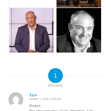
1
RÉPONSE
Zylo
octobre 1, 2015 à 1:53 pm
dit
:
Bonjour,
Pas ultra convaincu sur les obligations. Cela