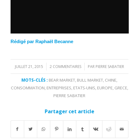
Rédigé par Raphaël Becanne
JUILLET 21, 2015
2 COMMENTAIRES
PAR
PIERRE SABATIER
/
/
MOTS-CLÉS :
BEAR MARKET
,
BULL MARKET
,
CHINE
,
CONSOMMATION
,
ENTREPRISES
,
ETATS-UNIS
,
EUROPE
,
GRECE
,
PIERRE SABATIER
Partager cet article