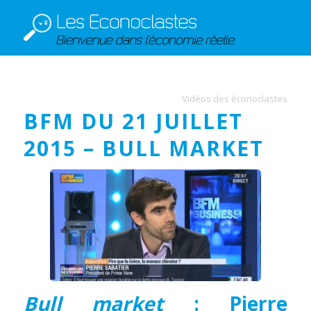
Vidéos des éconoclastes
BFM DU 21 JUILLET
2015 – BULL MARKET
Bull market
: Pierre