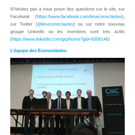
N’hésitez pas à nous poser des questions sur le site, sur
Facebook (
https://www.facebook.com/leseconoclastes
),
sur Twitter (
@leseconoclastes
) ou sur notre nouveau
groupe LinkedIn où les membres sont très actifs
(
https://www.linkedin.com/grp/home?gid=8306146
)
L’équipe des Econoclastes.