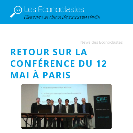
News des Econoclastes
RETOUR SUR LA
CONFÉRENCE DU 12
MAI À PARIS