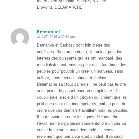
marre avec Bernanke Sarkozy & Cie!!!
Bravo M. DELAMARCHE
Emmanuel
avril 27, 2015 à 10:19 am
dit
:
Bernanke et Sarkozy sont loin d’etre des
imbéciles. Bien au contraire, ils roulent pour les
interets des puissants qui les ont mandaté, des
mondialistes extremistes pour qui il faut briser les
peuples pour pouvoir un creer un nouveau, sans
culture, sans revendications et esclave.
Delamache sait tout ça mais il ne peut pas le dire
sous peine de passet pour un complotiste. Du
coup il joue le role d un citoyen qui croient que les
politiques sont des incompetents, naif au point de
croire que ces derniers travaillent pour les peuples.
Il faut savoir lire entre les lignes, Delamarche
l’avait meme deja laissé sous-entendre un jour ou
cedric le coeur lui avait demandé s’il pensait
reelement que bernanke etait un idiot. Il repondit