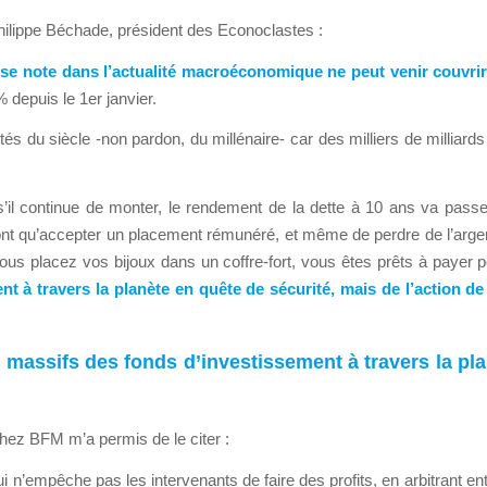
 Philippe Béchade, président des Econoclastes :
usse note dans l’actualité macroéconomique ne peut venir couvri
depuis le 1er janvier.
 du siècle -non pardon, du millénaire- car des milliers de milliards 
s’il continue de monter, le rendement de la dette à 10 ans va passe
t qu’accepter un placement rémunéré, et même de perdre de l’argent, es
vous placez vos bijoux dans un coffre-fort, vous êtes prêts à payer 
t à travers la planète en quête de sécurité, mais de l’action d
assifs des fonds d’investissement à travers la plan
 chez BFM m’a permis de le citer :
ui n’empêche pas les intervenants de faire des profits, en arbitrant en