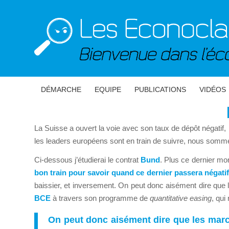
DÉMARCHE
EQUIPE
PUBLICATIONS
VIDÉOS
La Suisse a ouvert la voie avec son taux de dépôt négatif,
les leaders européens sont en train de suivre, nous somme
Ci-dessous j’étudierai le contrat
Bund
. Plus ce dernier mo
bon train pour savoir quand ce dernier passera négatif
baissier, et inversement. On peut donc aisément dire que l
BCE
à travers son programme de
quantitative easing
, qui
On peut donc aisément dire que les march