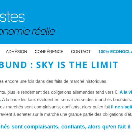
ADHÉSION
CONFÉRENCE
CONTACT
100% ECONOCL
BUND : SKY IS THE LIMIT
s encore une fois dans des faits de marché historiques.
nte, plus le rendement des obligations allemandes tend vers 0.
A la 
.
A la base les taux évoluent en sens inverse des marchés boursiers. 
es marchés sont complaisants, confiants, alors qu’en fait
il ne s’ag
 revient à acheter sur le marché une grande partie des obligations d’
és sont complaisants, confiants, alors qu’en fait il