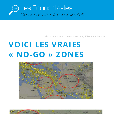
Articles des Econocastes
,
Géopolitique
VOICI LES VRAIES
« NO-GO » ZONES