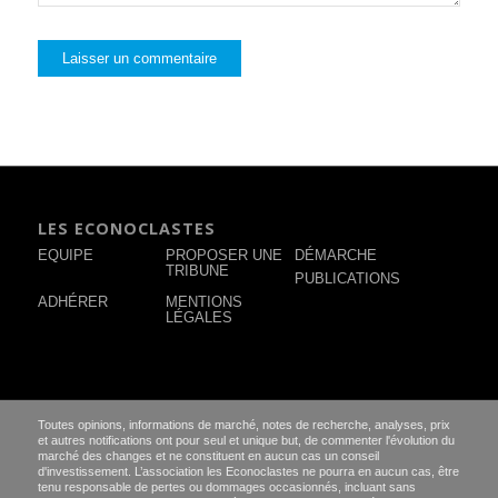
LES ECONOCLASTES
EQUIPE
PROPOSER UNE
DÉMARCHE
TRIBUNE
PUBLICATIONS
ADHÉRER
MENTIONS
LÉGALES
Toutes opinions, informations de marché, notes de recherche, analyses, prix
et autres notifications ont pour seul et unique but, de commenter l'évolution du
marché des changes et ne constituent en aucun cas un conseil
d'investissement. L’association les Econoclastes ne pourra en aucun cas, être
tenu responsable de pertes ou dommages occasionnés, incluant sans