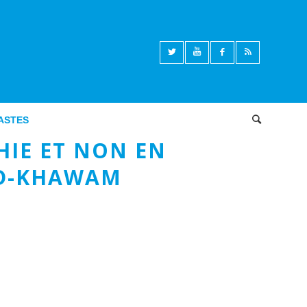
ASTES
Articles des Econocastes
,
Géopolitique
HIE ET NON EN
LD-KHAWAM