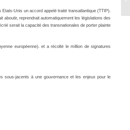
pé
Etats-Unis un accord appelé traité transatlantique (TTIP).
it aboutir, reprendrait automatiquement les législations des
é serait la capacité des transnationales de porter plainte
oyenne européenne). et a récolté le million de signatures
es sous-jacents à une gouvernance et les enjeux pour le