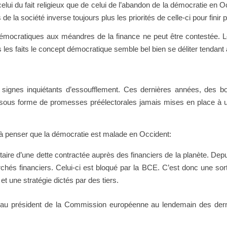
elui du fait religieux que de celui de l’abandon de la démocratie en
 la société inverse toujours plus les priorités de celle-ci pour finir pa
émocratiques aux méandres de la finance ne peut être contestée. 
 les faits le concept démocratique semble bel bien se déliter tendant à
 signes inquiétants d’essoufflement. Ces dernières années, des
sous forme de promesses préélectorales jamais mises en place à un
t à penser que la démocratie est malade en Occident:
ntaire d’une dette contractée auprès des financiers de la planète. D
rchés financiers. Celui-ci est bloqué par la BCE. C’est donc une so
 une stratégie dictés par des tiers.
eau président de la Commission européenne au lendemain des dern
.