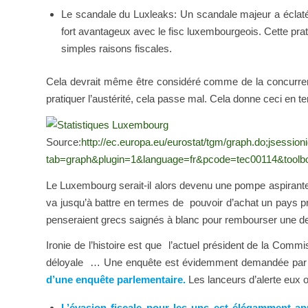
Le scandale du Luxleaks: Un scandale majeur a éclat
fort avantageux avec le fisc luxembourgeois. Cette prati
simples raisons fiscales.
Cela devrait même être considéré comme de la concurren
pratiquer l’austérité, cela passe mal. Cela donne ceci en 
Source:
http://ec.europa.eu/eurostat/tgm/graph.do;js
tab=graph&plugin=1&language=fr&pcode=tec00114&toolb
Le Luxembourg serait-il alors devenu une pompe aspirante d
va jusqu’à battre en termes de pouvoir d’achat un pays p
penseraient grecs saignés à blanc pour rembourser une dett
Ironie de l’histoire est que l’actuel président de la Comm
déloyale … Une enquête est évidemment demandée par c
d’une enquête parlementaire.
Les lanceurs d’alerte eux o
L’évasion fiscale pour les uns est élégamment ap