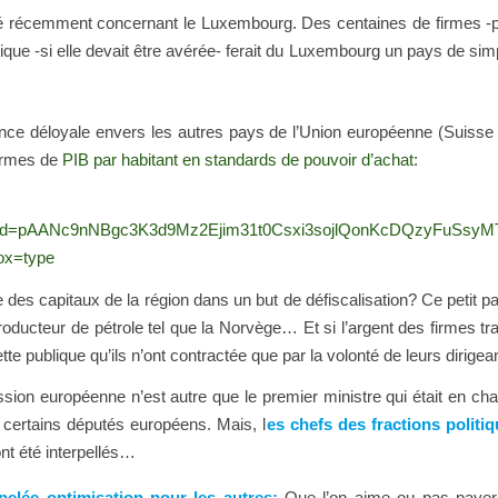
é récemment concernant le Luxembourg. Des centaines de firmes -pr
que -si elle devait être avérée- ferait du Luxembourg un pays de simple
ce déloyale envers les autres pays de l’Union européenne (Suisse
termes de
PIB par habitant en standards de pouvoir d’achat:
essionid=pAANc9nNBgc3K3d9Mz2Ejim31t0Csxi3sojlQonKcDQzyFuSsyM
ox=type
es capitaux de la région dans un but de défiscalisation? Ce petit pay
roducteur de pétrole tel que la Norvège… Et si l’argent des firmes 
e publique qu’ils n’ont contractée que par la volonté de leurs dirigea
ission européenne n’est autre que le premier ministre qui était en ch
ertains députés européens. Mais, l
es chefs des fractions politi
nt été interpellés…
pelée optimisation pour les autres:
Que l’on aime ou pas payer