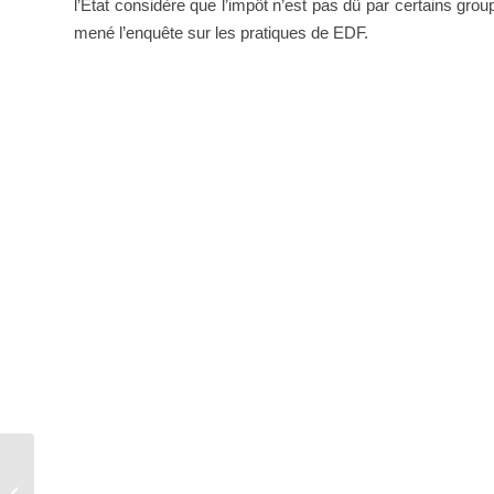
l’Etat considère que l’impôt n’est pas dû par certains gro
mené l’enquête sur les pratiques de EDF.
Les marchés libres de déterminer le