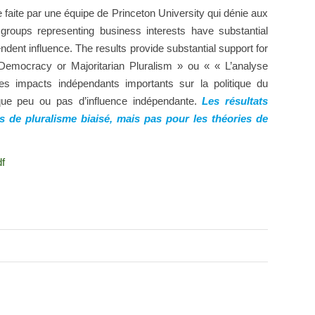
de faite par une équipe de Princeton University qui dénie aux
 groups representing business interests have substantial
dent influence. The results provide substantial support for
al Democracy or Majoritarian Pluralism » ou «
«
L’analyse
es impacts
indépendants
importants
sur
la politique du
que peu
ou pas d’influence
indépendante
.
Les résultats
es
de
pluralisme
biaisé
,
mais pas pour
les théories de
df