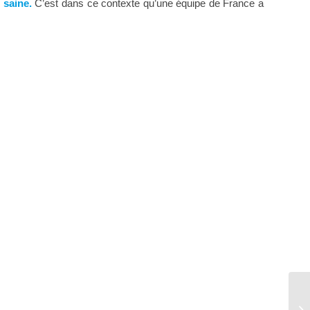
 saine.
C’est dans ce contexte qu’une équipe de France a
No
no