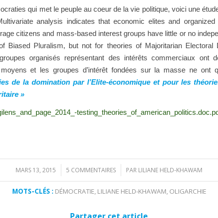
émocraties qui met le peuple au coeur de la vie politique, voici une étu
Multivariate analysis indicates that economic elites and organized
ge citizens and mass-based interest groups have little or no indepen
of Biased Pluralism, but not for theories of Majoritarian Elector
 groupes organisés
représentant
des intérêts commerciaux
ont
d
moyens
et les groupes
d’intérêt
fondées sur la masse
ne ont 
ies
de
la domination par l’Elite-économique
et
pour les théori
itaire »
les/gilens_and_page_2014_-testing_theories_of_american_politics.doc.p
MARS 13, 2015
5 COMMENTAIRES
PAR
LILIANE HELD-KHAWAM
/
/
MOTS-CLÉS :
DÉMOCRATIE
,
LILIANE HELD-KHAWAM
,
OLIGARCHIE
Partager cet article