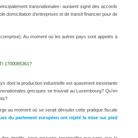
incipalement transnationales- auraient signé des accords
 domiciliation d’entreprises et de transit financier pour de
 comprise). Au moment où les autres pays sont appelés à
T!-1700085361?
s dont la production industrielle est quasiment inexistante
transnationales grecques se trouvait au Luxembourg? Qu’en
nts?
arge au moment où se serait dérouler cette pratique fiscale
ques du parlement européen ont rejeté la mise sur pied
 des impôts, nous pouvons reconnaître que sans eux la