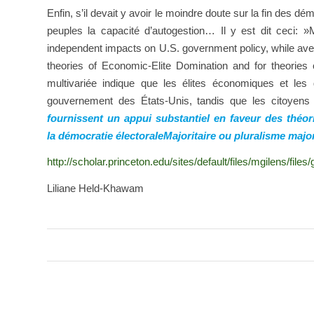
Enfin, s’il devait y avoir le moindre doute sur la fin des d
peuples la capacité d’autogestion… Il y est dit ceci: »
independent impacts on U.S. government policy, while avera
theories of Economic-Elite Domination and for theories 
multivariée
indique
que les élites
économiques
et les
gouvernement
des États-Unis
,
tandis que les citoyens
fournissent
un appui substantiel
en faveur des théor
la
démocratie électorale
Majoritaire
ou
pluralisme
major
http://scholar.princeton.edu/sites/default/files/mgilens/fi
Liliane Held-Khawam