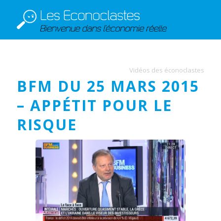
Vidéos des éconoclastes
BFM DU 25 MARS 2015
– APPÉTIT POUR LE
RISQUE