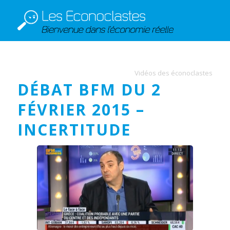
Vidéos des éconoclastes
DÉBAT BFM DU 2
FÉVRIER 2015 –
INCERTITUDE