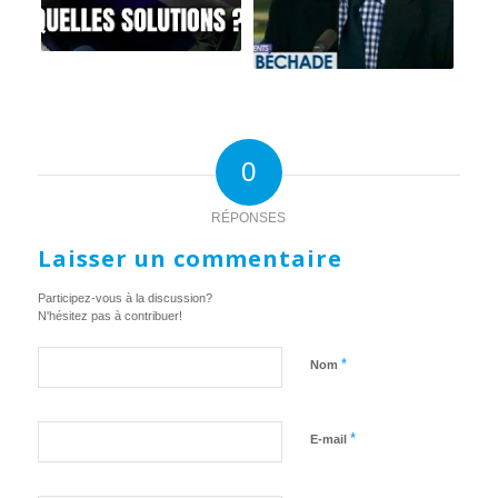
0
RÉPONSES
Laisser un commentaire
Participez-vous à la discussion?
N'hésitez pas à contribuer!
*
Nom
*
E-mail