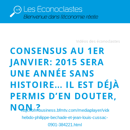
Vidéos des éconoclastes
CONSENSUS AU 1ER
JANVIER: 2015 SERA
UNE ANNÉE SANS
HISTOIRE… IL EST DÉJÀ
PERMIS D’EN DOUTER,
NON ?
http://bfmbusiness.bfmtv.com/mediaplayer/video/bilan-
hebdo-philippe-bechade-et-jean-louis-cussac-
0901-384221.html