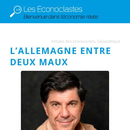
Articles des Econocastes
,
Géopolitique
L’ALLEMAGNE ENTRE
DEUX MAUX