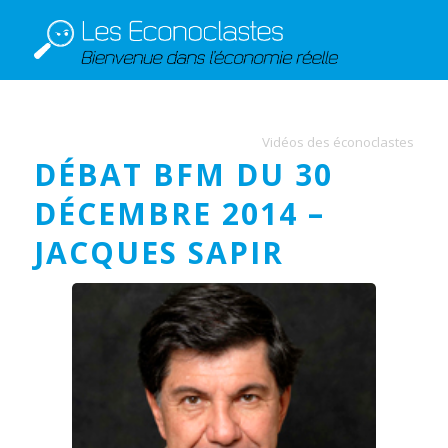
Vidéos des éconoclastes
DÉBAT BFM DU 30
DÉCEMBRE 2014 –
JACQUES SAPIR