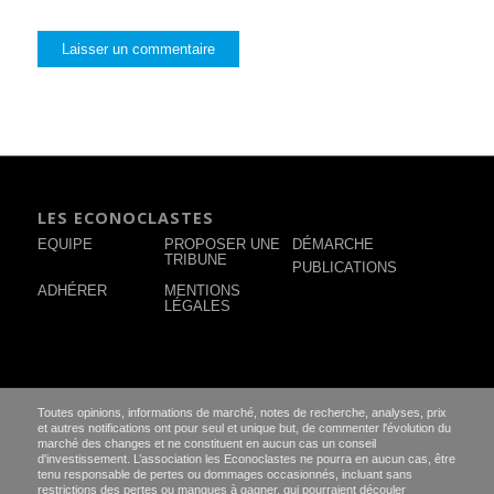
LES ECONOCLASTES
EQUIPE
PROPOSER UNE
DÉMARCHE
TRIBUNE
PUBLICATIONS
ADHÉRER
MENTIONS
LÉGALES
Toutes opinions, informations de marché, notes de recherche, analyses, prix
et autres notifications ont pour seul et unique but, de commenter l'évolution du
marché des changes et ne constituent en aucun cas un conseil
d'investissement. L’association les Econoclastes ne pourra en aucun cas, être
tenu responsable de pertes ou dommages occasionnés, incluant sans
restrictions des pertes ou manques à gagner, qui pourraient découler