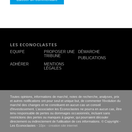
LES ECONOCLASTES
EQUIPE
PROPOSER UNE
DÉMARCHE
TRIBUNE
PUBLICATIONS
ADHÉRER
MENTIONS
LÉGALES
Toutes opinions, informations de marché, notes de recherche, analyses, prix
et autres notifications ont pour seul et unique but, de commenter l'évolution du
marché des changes et ne constituent en aucun cas un conseil
d'investissement. L’association les Econoclastes ne pourra en aucun cas, être
tenu responsable de pertes ou dommages occasionnés, incluant sans
restrictions des pertes ou manques à gagner, qui pourraient découler
directement ou indirectement de l'utilisation de ces informations. © Copyright -
Les Econoclastes -
10px - creation site internet