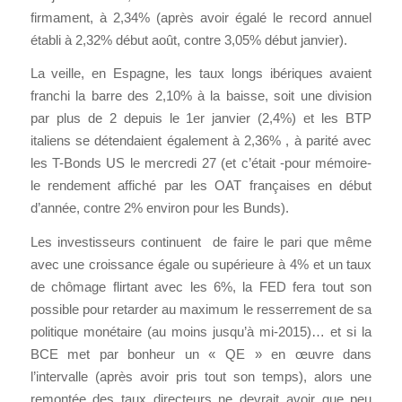
firmament, à 2,34% (après avoir égalé le record annuel
établi à 2,32% début août, contre 3,05% début janvier).
La veille, en Espagne, les taux longs ibériques avaient
franchi la barre des 2,10% à la baisse, soit une division
par plus de 2 depuis le 1er janvier (2,4%) et les BTP
italiens se détendaient également à 2,36% , à parité avec
les T-Bonds US le mercredi 27 (et c’était -pour mémoire-
le rendement affiché par les OAT françaises en début
d’année, contre 2% environ pour les Bunds).
Les investisseurs continuent de faire le pari que même
avec une croissance égale ou supérieure à 4% et un taux
de chômage flirtant avec les 6%, la FED fera tout son
possible pour retarder au maximum le resserrement de sa
politique monétaire (au moins jusqu’à mi-2015)… et si la
BCE met par bonheur un « QE » en œuvre dans
l’intervalle (après avoir pris tout son temps), alors une
remontée des taux directeurs ne devrait avoir que peu